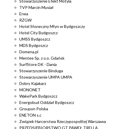
Stowarzyszenie Efekt Motyla
TVP Marcin Musiał
Enea
RZGW
Hotel Słoneczny Młyn w Bydgoszczy
Hotel City Bydgoszcz
UMSS Bydgoszcz
MDS Bydgoszcz
Domena.pl
Mentee Sp. z o.o. Gdańsk
SurfStore DK - Dania
Stowarzyszenie Binduga
Stowarzyszenie UMPA UMPA
Dobry Kajakarz
MONONET
WakePark Bydgoszcz
Energobud Oddział Bydgoszcz
Groupon Polska
ENETON s.c
Związek Harcerstwa Rzeczypospolitej Warszawa
PRZEDSIĘBIORSTWO GT PAWEŁ TRELLA