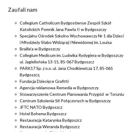
Zaufali nam
Collegium Catholicum Bydgostiense Zespół Szkół
Katolickich Pomnik Jana Pawła II w Bydgoszczy
Specjalny Ośrodek Szkolno Wychowawczy Nr 1 dla Dzieci
i Młodzieży Słabo Widzącej i Niewidomej im. Louisa
Braille'a w Bydgoszczy
Collegium Medicum im. Ludwika Rydygiera w Bydgoszczy
ul. Jagiellońska 13-15, 85-067 Bydgoszcz
PARK17 Sp. z o.o. ul. Jana Chodkiewicza 17, 85-065
Bydgoszcz,
Fundacja Dziecięce Grafitti
Agencja reklamowa Remedia w Bydgoszczy
Stowarzyszenie Centrum Planowania Przygód w Toruniu
Centrum Szkolenia Sił Połączonych w Bydgoszczy
JFTC NATO Bydgoszcz
Hotel Bohema Bydgoszcz
Restauracja Katarynka Bydgoszcz
Restauracja Weranda Bydgoszcz